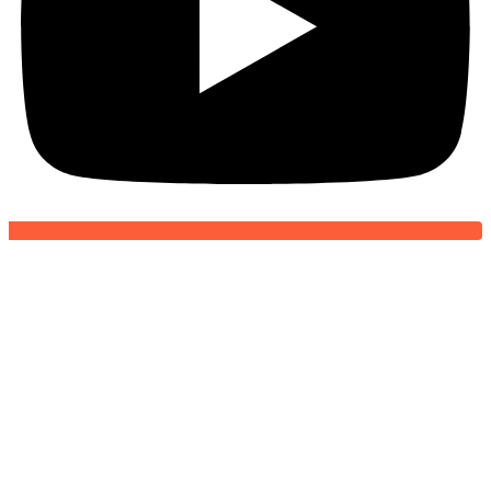
챗GPT와 인공지능의 발전으로 변화하
는 직업들
GPT
-
2024년 06월 04일
-