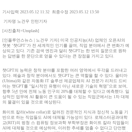
기사입력 2023.05.12 11:32 최종수정 2023.05.12 13:50
기자명
노건우 인턴기자
[사진출처=Unsplash]
[인플루언스뉴스 | 노건우 기자] 미국 인공지능(AI) 업체인 오픈AI의
챗봇 ‘챗GPT’가 전 세계적인 인기를 끌며, 직업 분야에서 큰 변화가 예
상되고 있다. 기존 검색 엔진과 달리 챗GPT는 한 번의 질문으로 원하
는 답변을 한 문단으로 얻을 수 있다는 큰 장점을 가지고 있다.
챗GPT의 능력은 창작 분야를 포함한 여러 영역에서 두각을 드러내고
있다. 예술과 창작 분야에서도 챗GPT는 큰 역할을 할 수 있다. 울티마
(Ultima)와 같은 자동화 IT 솔루션 제공업체의 AI 전문가 리처드 드비
어는 챗GPT를 “일시적인 유행이 아닌 새로운 기술의 혁명”으로 보며,
향후 5년 안에 전체 노동 인구의 20%를 대체할 수 있다고 예측했다. 일
상적인 업무에 AI 활용이 큰 도움이 될 수 있는 직업군에서는 1차 대체
의 물결이 있을 것으로 예상된다.
화이트 칼라(white collar)로 알려진 전문적인 지식과 정신적 노동을 기
반으로 하는 직업들도 AI에 대체될 가능성이 있다. 로체스터공과대학
교(RIT)의 펑청 스 컴퓨팅 정보과학 부학부장은 화이트 칼라 직업들이
AI에 대체될 것으로 예상하며, 이러한 추세를 멈출 수 없다고 단언했