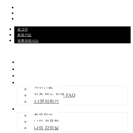
로그인
회원가입
제휴파트너스
로그인
회원가입
제휴파트너스
강의코스
헬로지피티
News
학습지원센터
공지사항
자주 묻는 질문 FAQ
1:1문의하기
나의 강의실
회원정보
나의 쿠폰함
나의 강의실