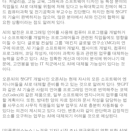
다. 저널리즘, 고등 교육, 그래픽과 소프트웨어 디자인 등 특정 분야의
직업들도 AI로 대체될 위험에 처해 있다고 뉴욕대학교의 친메이 헤그
드 컴퓨터과학 및 전기공학과 부교수는 진단했다. 하지만 현재 챗GPT
의 기술이 완벽하지는 않으며, 많은 분야에서 AI와 인간의 협력이 필
요한 상황이라는 점도 알려져 있다.
AI의 발전은 프로그래밍 언어를 사용해 컴퓨터 프로그램을 개발하거
나 소프트웨어를 개발하는 프로그래머들과 관련된 직업들에도 영향을
미칠 수 있다. 글로벌 컨설팅 그룹 ‘매킨지 글로벌 연구소'(MGI)의 연
구에 따르면, AI 기술은 소프트웨어 개발자, 웹사이트 개발자, 컴퓨터
프로그래머, 코딩 작성자, 데이터 과학자 등과 관련된 업무를 대체하는
능력을 갖추고 있다. AI는 정확한 계산과 데이터 분석에 뛰어나기 때
문에, 고연봉을 받는 IT 직군에서도 AI에 대체될 가능성이 있다는 것
이다.
오픈AI의 챗GPT 개발사인 오픈AI는 현재 자사의 모든 소프트웨어 엔
지니어들을 AI로 대체할 준비를 하고 있는 것으로 알려져 있다. 챗GPT
와 같은 AI 기술은 사람의 언어를 프로그래밍 언어로 번역해주는 코덱
스(Codex)와 같은 제품으로, 일부 소프트웨어 엔지니어의 업무를 대체
할 계획이다. 또한, 방대한 양의 자료 정리와 문서 작성을 담당하는 법
률 사무소의 사무직 직원들의 일부 업무도 AI로 충분히 자동화될 수
있다는 의견이 제시되고 있다. 다만, 변호사와 같이 판단력과 감정적인
요소를 요구하는 업무는 AI에 대체되기 어려울 것으로 예상된다.
[인플루언스뉴스 | 노건우 기자] 시장 조사 연구원들의 역할 또한 AI에